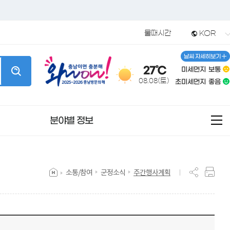
물때시간
KOR
날씨 자세히보기
27℃
미세먼지
보통
08.08(토)
초미세먼지
좋음
분야별 정보
전
체
메
뉴
소통/참여
군정소식
주간행사계획
급안내
공고
록
 역사
전자민원창구
군민참여
재정정보공개
태안의 인물
고
록
발자취
새올전자민원창구
제안합니다
세입
고
비스
지
정부민원포털 정부24
칭찬합시다
세출
군청 안내
통계
도서관
농특산물
비대면 직거래장터
고
리마을 이야기
국민권익위원회
민원상담(국민신문고)
예산서공개