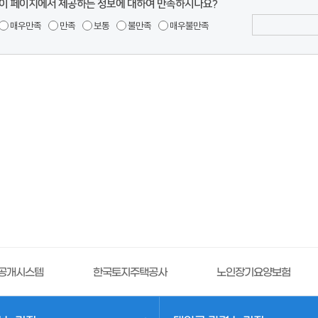
이 페이지에서 제공하는 정보에 대하여 만족하시나요?
분들의 의견을 남겨주세요.
행정규제개혁
정책실
매우만족
만족
보통
불만족
매우불만족
주택공사
노인장기요양보험
정부민원안내콜센터