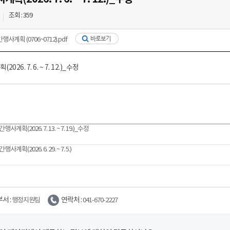
태안군보
입법예
조회 : 359
태안소식지
종합신
주간행사계획
행사계획 (0706~0712).pdf
태안군 
유관기관소식
예산낭
배너모음
26. 7. 6. ~ 7. 12.)_수정
민원부조
군정소개
자매결
먹는치료제 처방기관
일자리
공직비리
공유재산정보공개
조직정
군정시책
국내
청렴포털
태안군 
주요업무계획
국외
적극행
구인정
공무원 
중장기계획
국고보조
워크넷
과장급 
행사계획(2026. 7. 13. ~ 7. 19.)_수정
군 기본계획
지방보조
충남인
공무원 
한국장
현장공무
행사계획(2026. 6. 29. ~ 7. 5.)
재정규모
서 :
연락처 :
행정지원팀
041-670-2227
건축허가현황
행정위