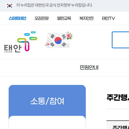
이 누리집은 대한민국 공식 전자정부 누리집입니다.
스마트태안
오감관광
열린교육
복지안전
태안TV
민원안내
주간행
민원안내
군정뉴스
행정정보공개
일반현황
소통/참여
민원실 운영 안내
공지사항
정보공개안내
태안일반현황
종합민원
사실은이렇습니다
처리절차안내
태안읍
경제
주요민원안내
수수료안내
안면읍
주간행사계