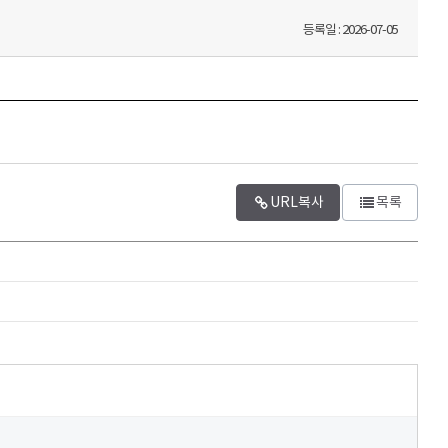
조직도
고
군민게시판
성인지예산서
직원업무안내
등록일 : 2026-07-05
홍보마당
결산보고서
고센터
청사안내
온라인 전자투표
재정공시
익명(갑질)신고 헬프라인
찾아오시는길
고향사랑기부제
주민참여예산제
비신고센터
지방보조금
리 신고
연/국제교류
향우회
 익명신고
보공개
규제신문고
재경태안군향우회
 부패공익신고
일자리종합센터
URL복사
목록
재인천태안군민회
정
보
정원
향우회 게시판
금 부정수급 신고
정보
이상 상위직 비율
감사정보
금 부정수급 신고
력개발원
1인당 주민수
감사실시 사전예고
애인고용공단
원 비율
감사결과 공개
 대비 인건비 비율
부서장 업무추진비
부패공직자 현황
반업소
공공데이터개방