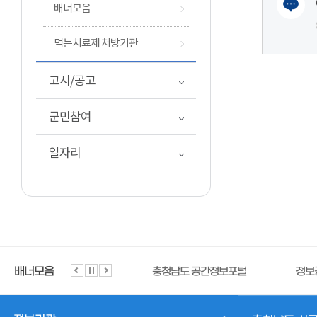
배너모음
여러
태안군자치법규
먹는치료제 처방기관
고시/공고
군민참여
일자리
태안군 공공 와이파이
배너모음
충청남도 공간정보포털
정보공개시스템
한국토지