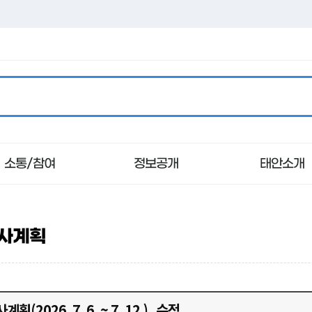
소통/참여
정보공개
태안소개
사계획
지방세안내
군정소식
사전정보공표
태안의 상징
여권발
고시/
정보목
태안의
우리군 지방세소식
새소식
군민헌장
고시공
정보목
태안의
지방세 납세자보호관
보도자료
군민의노래
입찰공
정보서
태안군
농수산
교통
부동산
지방세 챗봇상담
카드뉴스
태안군상징
일반공
태안 우
획(2026. 7. 6. ~ 7. 12.)_수정