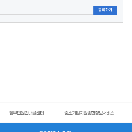
명제
건축인허가 등 현황 및 자료
건축인허가 현황
공동주택 현황
하자보증보험증권 반환 현황
빈집현황
건축관련 부가서식
중소기업지원종합정보서비스
제품안전정보센터