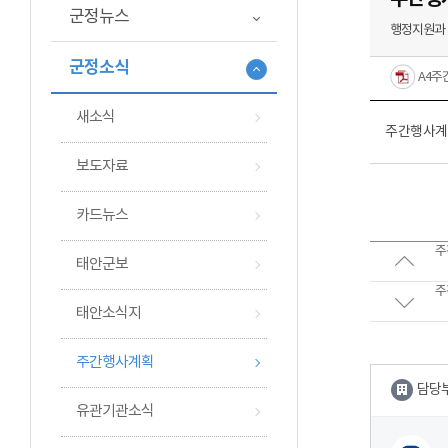
민원생활정보
불복구제절차안내
고남면
군정뉴스
행정지원과
민원편람및서식
정보공개창구
남면
공무원 민원신청 자료실
근흥면
군정소식
A4주간
행정정보 공동이용
소원면
원북면
새소식
주간행사계획(20
이원면
보도자료
계약정보공개
발주계획
카드뉴스
입찰공고
주간
개찰정보
태안군보
계약현황공개
주간
태안소식지
상수도 계약현황공개
하수도 계약현황공개
주간행사계획
수의계약현황
담당부
하도급계약현황
유관기관소식
대금지급현황