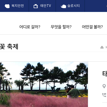
복지안전
태안TV
슬로시티
어디로 갈까?
무엇을 할까?
어떤걸 볼까?
까?
사
 내려받기
 태안
태안팔경
체험
공연안내
숙박업소
천천찬찬 프로젝트
꽃향기 따라 태안길
관광지
별미(맛)
문화예술회관
음식점
커뮤니티
 꽃 축제
 허브 축제
제1경 백화산
공연장관람 기본예절
천천찬찬 프로젝트
고남패총박물관
회관소개
슬로시티 소식지
안사구
 사전예약
꽃 축제
티란?
관광 안내소
제2경 안흥진성
정책
관광갤러리
청산수목원
주요연혁
백사장항 대하
티 태안
제3경 안면송림
교육
안면도 자연휴양림
문화예술회관
제4경 만리포
삶
천리포수목원
문화제
제5경 신두사구
안면도 쥬라기 공원
다낚시 대회
제6경 가의도
팜카밀레
리 축제
제7경 몽산해변
신두리 사구센터
녁노을 축제
제8경 할미.할아비바
별똥별 하늘공원
 축제
위
해상낚시공원
 축제
태안농업전시체험관
유류피해극복기념관
태안동학농민혁명기념
계튤립 꽃 축제
태안동학농민혁명기념