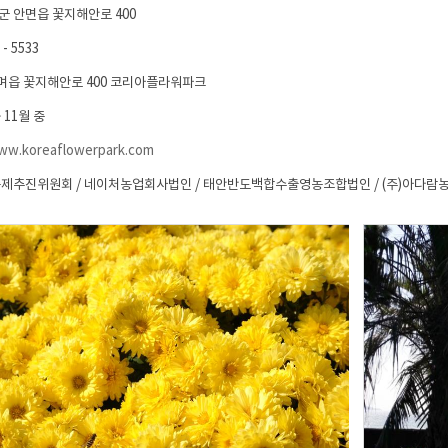
군 안면읍 꽃지해안로 400
- 5533
안며읍 꽃지해안로 400 코리아플라워파크
 11월 중
www.koreaflowerpark.com
축제추진위원회 / 네이처농업회사법인 / 태안반도백합수출영농조합법인 / (주)아다