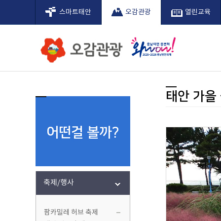
스마트태안
오감관광
열린교육
어디로갈
태안의길
축제/행
관광소식
관광지도
슬로시티
어디로 갈까?
무엇을 할까?
어떤걸 볼까?
여행정보
태안관광지도
슬로시티 태안
태안 가을
팜카밀레
인사말
신두리해
관광해설
태안 연
슬로시
미래가 모이고 사람이 머무는 태안
미래가 모이고 사람이 머무는 태안
미래가 모이고 사람이 머무는 태안
미래가 모이고 사람이 머무는 태안
미래가 모이고 사람이 머무는 태안
미래가 모이고 사람이 머무는 태안
안면도 
슬로시
어떤걸 볼까?
축제
태안 
전국바
태안거
꽃지 저
축제/행사
해맞이
태안 빛
팜카밀레 허브 축제
태안 세