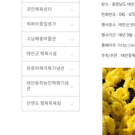
장소 - 충청남도 태안
국민체육센터
전화번호 - 041 - 675 
옥파이종일생가
행사장소 : 태안군 
행사기간 : 매년 9월 ~
고남패총박물관
홈페이지 :
http://
태안군 체육시설
주최/주관 : 태안꽃
유류피해극복기념관
태안동학농민혁명기념
관
안면도 행복목욕탕