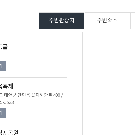
주변관광지
주변숙소
동굴
기
움축제
 태안군 안면읍 꽃지해안로 400 /
5-5533
기
낚시공원