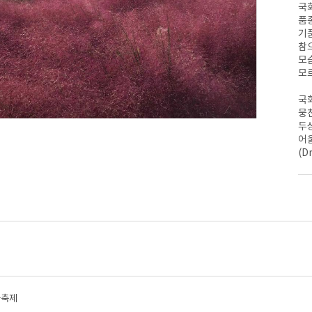
관
국
플라워파크 빛
기념관소개
관
품
기념관소개
공지사항
백화산 구름다리
기
공지사항
리포수목원 목
이용안내
참
갯벌생태공원
국가유산
이용안내
전시안내
모
갯벌생태정보관
국가지정 문화유산
을 꽃 축제
모
유류피해사고 개요
바다목장정보관
국가지정 자연유산
123만의 기적
국
도
충청남도 유형문화유
극복 과정
뭉
산
두상
충청남도 기념물
어
(D
충청남도 문화유산자
료
충청남도 향토문화유
산/민속문화유산
충청남도 무형유산
바다의섬들
민속/문화유산자료
꽃축제