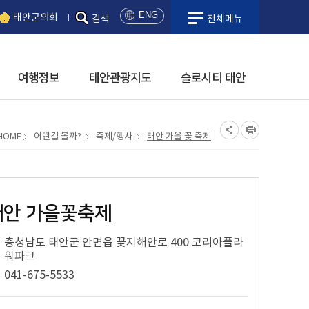
ENG
태안군의회
검색
전체메뉴
日
本
語
여행정보
태안관광지도
슬로시티 태안
中
國
語
해수욕장
태안시티투어
국민체육센터
농ㆍ특산물
항구
일.출몰/물때시간
옥파이종일생가
관광안내책자신청
HOME
어떤걸 볼까?
축제/행사
태안 가을 꽃 축제
시설안내
모항항
고남패총박물관
여행이야기
이용안내
안흥내항
박물관안내
프로그램안내
안흥외항
공지사항
시설안내
학암포항
이용안내
대관사용료
채석포항
태안 가을꽃축제
천리포항
태안군 체육시설
몽산포항
관내체육시설안내
충청남도 태안군 안면읍 꽃지해안로 400 코리아플라
마검포항
워파크
시설이용료
구매항
시설대관안내
041-675-5533
황포항
안면도 행복목욕탕
영목항