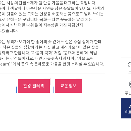
화는 시상의 단골소재가 될 만큼 가을을 대표하는 꽃입니다.
시설안내
방포항
종마다 색깔마다 아름다운 사연을 담은 꽃말들이 있지요. 사색의
이용안내
백사장항
품이 깃들어 있는 국화는 인생을 배웅하는 꽃으로도 널리 쓰이는
으로 은혜로운 꽃입니다. 국화는 다른 꽃들과는 달리 지는
습에서조차 더할 나위 없이 지순함을 가진 까닭인지
르겠습니다.
화는 우리가 보기에 한 송이의 꽃 같아도 실은 수십 송이가 한데
친 작은 꽃들의 집합체라는 사실 알고 계신가요? 이 같은 꽃을
화라고 한답니다. '가을과 국화' 처럼 '풍요와 은혜'에 제법
울리는 감정들이지요. 태안 가을꽃축제의 테마, '가을 드림
ream)' 에서 풍요 속 은혜로운 가을을 한껏 누리실 수 있습니다.
관광 갤러리
교통정보
주
위