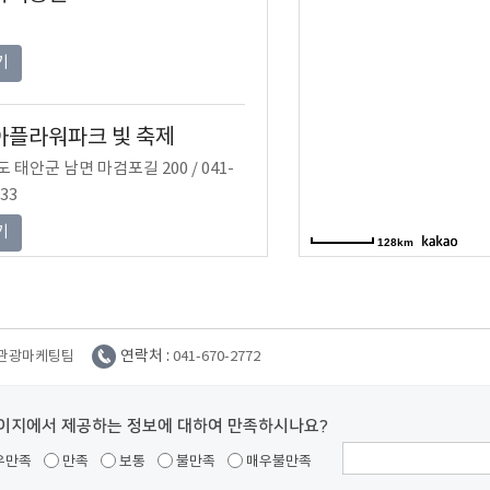
기
아플라워파크 빛 축제
 태안군 남면 마검포길 200 / 041-
533
기
128km
세계튤립 꽃 축제
 태안군 남면 마검포길 200 / 041-
연락처 :
관광마케팅팀
041-670-2772
533
기
이지에서 제공하는 정보에 대하여 만족하시나요?
우만족
만족
보통
불만족
매우불만족