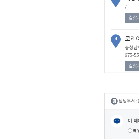
/
길찾
코리
4
충청남도
675-5
길찾
태안 
5
충청남도
담당부서 :
675-5
길찾
이 페
여러분들의 의견을 남겨주세요.
매
외도
6