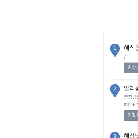
해식
1
/
길찾
알리
2
충청남도
041-67
길찾
해상
3