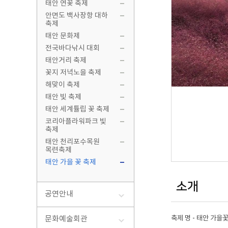
태안 연꽃 축제
코리아
안면도 백사장항 대하
축제
축제
태안 천
태안 문화제
섬
련축제
전국바다낚시 대회
가의도
태안 가
태안거리 축제
외도
꽃지 저녁노을 축제
내파수
해맞이 축제
삼도
태안 빛 축제
병풍도
태안 세계튤립 꽃 축제
궁시도
코리아플라워파크 빛
옹도
축제
란도
태안 천리포수목원
목련축제
정족도
태안 가을 꽃 축제
안흥앞
소개
공연안내
축제 명 - 태안 가을
문화예술회관