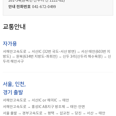
201-54(원북면 신두리 산 1221-82)
안내 전화번호
041-672-0499
교통안내
자가용
서해안고속도로 → 서산IC (32번 국도-서산 방면) → 서산 태안(603번 지
방도) → 원북(634번 지방도-좌회전) → 신두 3리(신두리 해수욕장) → 신
두리 해안사구
서울, 인천,
경기 출발
서해안고속도로 → 서산IC or 해미IC → 태안
서해안고속도로 → 홍성IC AB지구 방조제 → 태안·안면
서울 출발 → 경부고속도로 → 평택 → 삽교천 → 당진 → 서산 → 태안