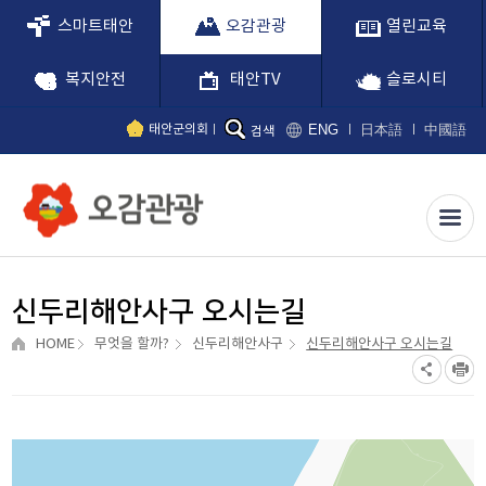
스마트태안
오감관광
열린교육
복지안전
태안TV
슬로시티
ENG
日本語
中國語
태안군의회
검색
신두리해안사구 오시는길
HOME
무엇을 할까?
신두리해안사구
신두리해안사구 오시는길