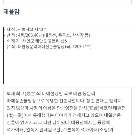
태을암
- 지 정 : 전통사찰 제40호
- 면 적 : 4동/266.46㎡(대웅전, 종무소, 삼성각 등)
- 소 재 지 : 태안군 태안읍 동문리 산5
- 유 적 : 태안동문리마애삼존불입상(국보 제307호)
백제 최고(最古)의 마애불상인 국보 태안 동문리
마애삼존불입상으로 유명한 전통사찰이다. 창건 연대는 알려져
있지 않으며 사찰의 이름은 단군영전을 안치(安置)하였던 태일전
(太一殿)에서 유래했다는 이야기가 전해지고 있으며 태일전은
건물이 없어지고 그 터만 남아있다. 대웅전에서는 중앙에
석가여래, 왼쪽에 관세음보살, 오른쪽에 석가여래(소형)가