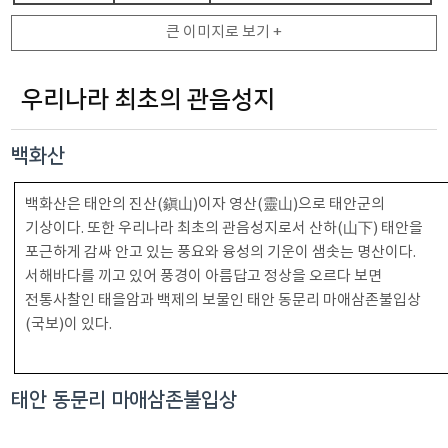
큰 이미지로 보기 +
우리나라 최초의 관음성지
백화산
백화산은 태안의 진산(鎭山)이자 영산(靈山)으로 태안군의
기상이다. 또한 우리나라 최초의 관음성지로서 산하(山下) 태안을
포근하게 감싸 안고 있는 풍요와 융성의 기운이 샘솟는 명산이다.
서해바다를 끼고 있어 풍경이 아름답고 정상을 오르다 보면
전통사찰인 태을암과 백제의 보물인 태안 동문리 마애삼존불입상
(국보)이 있다.
태안 동문리 마애삼존불입상