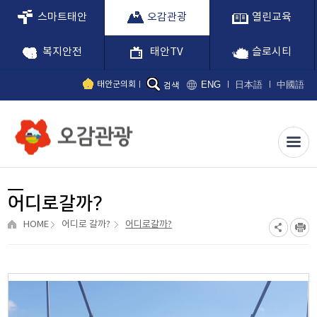
스마트태안
오감관광
열린교육
복지안전
태안TV
슬로시티
ENG
日本語
中國語
태안군의회
검색
어디로갈까?
HOME
어디로 갈까?
어디로갈까?