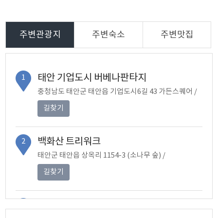
주변관광지
주변숙소
주변맛집
태안 기업도시 버베나판타지
1
충청남도 태안군 태안읍 기업도시6길 43 가든스퀘어 /
길찾기
백화산 트리워크
2
태안군 태안읍 상옥리 1154-3 (소나무 숲) /
길찾기
백화산성
3