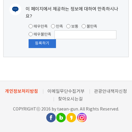
길찾기
이 페이지에서 제공하는 정보에 대하여 만족하시나
요?
여러분들의 의견을 남겨주세요.
해맞이 축제
7
매우만족
만족
보통
불만족
충청남도 태안군 근흥면 연포2길 57 /충청남도 태안군
매우불만족
태안읍 백화산 /
길찾기
태안거리 축제
8
충청남도 태안군 태안읍 중앙로 65 / 041-670-2840
길찾기
개인정보처리방침
이메일무단수집거부
관광안내책자신청
찾아오시는길
태안 문화제
9
COPYRIGHTⓒ 2016 by taean-gun. All Rights Reserved.
충청남도 태안군 태안읍 백화로 200 / 041-674-2192
길찾기