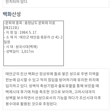
안치되어 있다.
백화산성
-문화재 종목 : 충청남도 문화재 자료
(제212호)
- 지 정 일 : 1984. 5. 17.
- 소 재 지 : 태안군 태안읍 동문리 산 41-2
일원
- 시 대 : 삼국시대(백제)
- 성벽길이 : 1,017m
태안군의 진산 백화산 정상부에 돌로 쌓은 성으로 주변 지역을
한눈에 감시할 수 있고 적의 침입을 방어하기에 유리한 위치에
입지하고 있다. 성벽의 축성기법과 출토유물을 통해 보았을 때
백제시대 후기에 처음 축조한 것으로 보이며, 고려시대까지
성벽을 보수하면서 산성으로서의 기능을 하다가 조선시대 이후
봉수대로 활용된 것으로 추정된다.