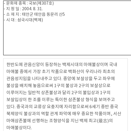
- 문화재 종목 : 국보(제307호)
- 지 정 일 : 2004. 8. 31.
- 소 재 지 : 태안군 태안읍 동문리 산5
- 시 대 : 삼국시대(백제)
한반도에 관음신앙이 등장하는 백제시대의 마애불상이며 국내
마애불 중에서 가장 초기 작품으로 백화산이 우리나라 최초의
관음성지임을 나타내주고 있다. 중앙에 보살상을 두고 좌우에
불상을 배치해 놓음으로써 1구의 불상과 2구의 보살상으로
이루어지는 일반적 상존불상과 달리 2구의 불입상과 1구의
보살입상이 한 조를 이루는 특이한 삼존불상 형식을 보여주고
있다. 중국과의 교류상 요충지에 자리함으로써 6세기 중반 중국
북제양식 불상과의 역할 관계 파악에 매우 중요한 작품이며, 서산
마애삼존불에 선행하는 조형양식을 지닌 백제 최고(最古)의
마애불상이다.