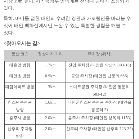
지상 19m 높이, 시‧종점부 양쪽에는 전망대 쉼터가 조성되어
있다.
특히, 바다를 접한 태안의 수려한 경관과 가로림만을 바라볼 수
있어 태안 백화산에서만 느낄 수 있는 특별한 경험을 해볼 수
있다.
<찾아오시는 길>
등산 코스
정상까지 거리
주차장 (위치)
태을암 방향
1.7km
진입 주차장 (태안읍 삭산리 893-18)
태안초 방향
0.9km
공영 주차장 (태안읍 남문리 666)
대림아파트 방향
1.3km
스마트공원 주차장 (태안읍 동문리
683-12)
청소년수련관
1.6km
태안군청소년수련관 주차장 (태안읍
방향
동문리 2)
흥주사 방향
2.0km
흥주사 주차장 (태안읍 상옥리 1153)
산후리 주차장
2.0km
산후리 주차장 (태안읍 산후리 723-25)
방향