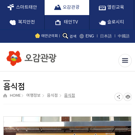
스마트태안
오감관광
열린교육
복지안전
태안TV
슬로시티
ENG
日本語
中國語
태안군의회
검색
음식점
HOME
여행정보
음식점
음식점