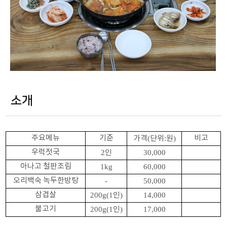
소개
주요메뉴
기준
비고
가격
(
단위
:
원
)
우럭젓국
2
인
30,000
아나고 철판조림
1kg
60,000
오리백숙 녹두한방탕
-
50,000
삼겹살
200g(1
인
)
14,000
불고기
200g(1
인
)
17,000