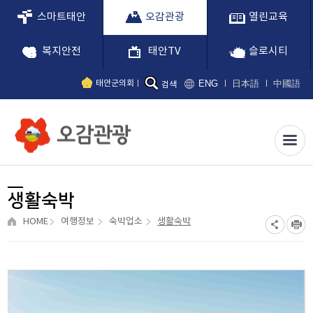
스마트태안
오감관광
열린교육
복지안전
태안TV
슬로시티
ENG
日本語
中國語
태안군의회
검색
생활숙박
HOME
여행정보
숙박업소
생활숙박