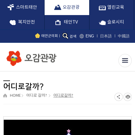
스마트태안
오감관광
열린교육
복지안전
태안TV
슬로시티
ENG
日本語
中國語
태안군의회
검색
어디로갈까?
HOME
어디로 갈까?
어디로갈까?