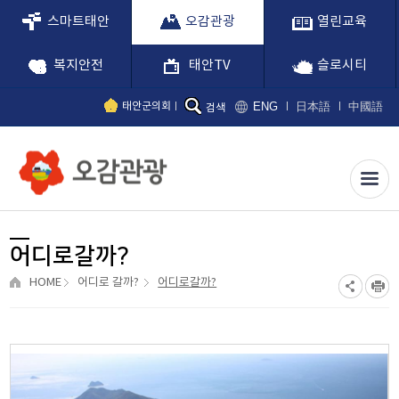
스마트태안
오감관광
열린교육
복지안전
태안TV
슬로시티
ENG
日本語
中國語
태안군의회
검색
어디로갈까?
HOME
어디로 갈까?
어디로갈까?