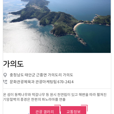
가의도
충청남도 태안군 근흥면 가의도리 가의도
문화관광체육과 관광마케팅팀 670-2414
온 섬이 동백나무와 떡갈나무 등 원시 천연림이 있고 해변을 따라 펼쳐진
기암절벽의 풍경은 한편의 파노라마를 연출
관광 갤러리
교통정보