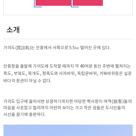
소개
가의도(賈誼島)는 안흥에서 서쪽으로 5.5㎞ 떨어진 곳에 있다.
40
안흥항을 출발해 가의도에 도착할 때까지 약
여분 동안 주변에 펼쳐지는
,
,
,
,
,
죽도
부엌도
목개도
정족도와 사자바위
독립문바위
거북바위등은 실로
.
바다의 장관이 아닐 수 없다
(
旅客
)
가의도 입구에 들어서면 상큼하기까지한 아담한 백사장이 여객
들의
마음을 사로잡고 멀리까지 아련히 보이는 크고 작은 섬들은 도시민들의
.
시선을 끌기에 충분하다