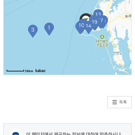
길찾기
안흥외항(신진도)
4
충청남도 태안군 근흥면 신진도리 /
길찾기
안흥앞바다의섬들
5
충청남도 태안군 근흥면 가의도리 산28, 격렬비열도 /
16km
길찾기
정족도
6
목록
충청남도 태안군 근흥면 가의도리 산68 , 정족도 /
길찾기
이 페이지에서 제공하는 정보에 대하여 만족하시나