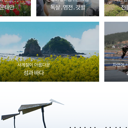
운태안
독살 . 염전 . 갯벌
전
사계절이 아름다운
자연에서
섬과 바다