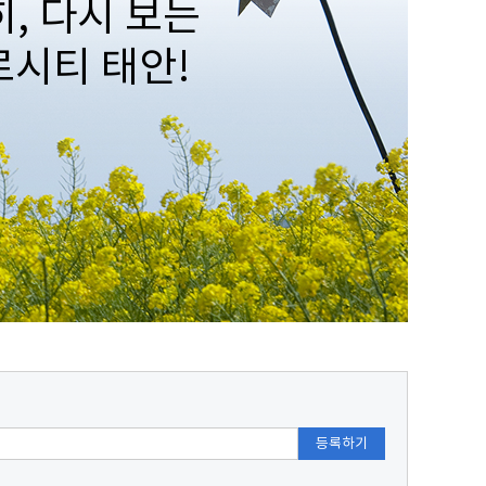
, 다시 보는
로시티 태안!