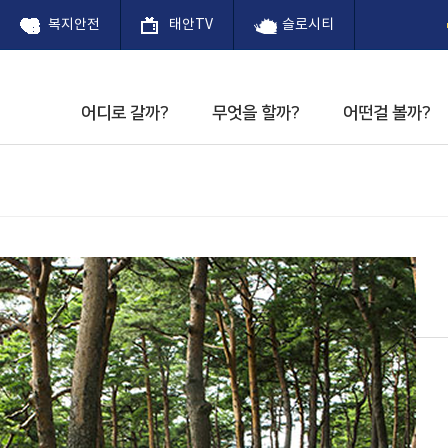
복지안전
태안TV
슬로시티
어디로 갈까?
무엇을 할까?
어떤걸 볼까?
까?
사
 내려받기
 태안
태안팔경
체험
공연안내
숙박업소
천천찬찬 프로젝트
꽃향기 따라 태안길
관광지
별미(맛)
문화예술회관
음식점
커뮤니티
 허브 축제
제1경 백화산
공연장관람 기본예절
천천찬찬 프로젝트
고남패총박물관
회관소개
슬로시티 소식지
안사구
 사전예약
꽃 축제
티란?
관광 안내소
제2경 안흥진성
정책
관광갤러리
청산수목원
주요연혁
백사장항 대하
티 태안
제3경 안면송림
교육
안면도 자연휴양림
문화예술회관
제4경 만리포
삶
천리포수목원
문화제
제5경 신두사구
안면도 쥬라기 공원
다낚시 대회
제6경 가의도
팜카밀레
리 축제
제7경 몽산해변
신두리 사구센터
녁노을 축제
제8경 할미.할아비바
별똥별 하늘공원
 축제
위
해상낚시공원
 축제
태안농업전시체험관
유류피해극복기념관
태안동학농민혁명기념
계튤립 꽃 축제
태안동학농민혁명기념