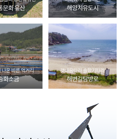
통문화 유산
해양치유도시
 나온 바른 먹거리
갯내음따라 솔향기따라
송화소금
해변길탐방로