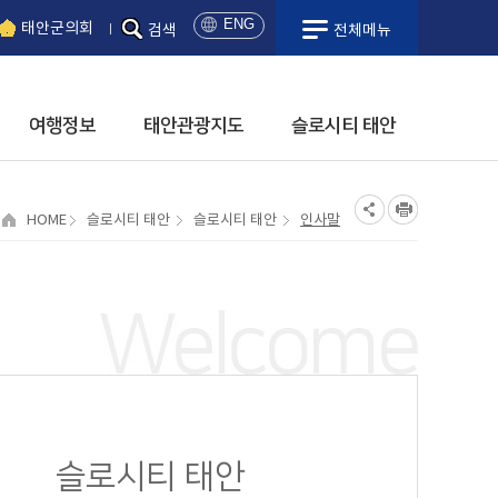
ENG
태안군의회
검색
전체메뉴
日
本
語
여행정보
태안관광지도
슬로시티 태안
中
國
語
해수욕장
태안시티투어
국민체육센터
농ㆍ특산물
항구
일.출몰/물때시간
옥파이종일생가
관광안내책자신청
HOME
슬로시티 태안
슬로시티 태안
인사말
시설안내
모항항
고남패총박물관
여행이야기
이용안내
안흥내항
박물관안내
프로그램안내
안흥외항
공지사항
시설안내
학암포항
이용안내
대관사용료
채석포항
천리포항
태안군 체육시설
몽산포항
관내체육시설안내
마검포항
시설이용료
구매항
시설대관안내
황포항
슬로시티 태안
안면도 행복목욕탕
영목항