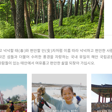
관
플라워파크 빛
기념관소개
관
기념관소개
공지사항
백화산 구름다리
공지사항
리포수목원 목
이용안내
갯벌생태공원
국가유산
이용안내
전시안내
갯벌생태정보관
국가지정 문화유산
을 꽃 축제
유류피해사고 개요
바다목장정보관
국가지정 자연유산
123만의 기적
도
충청남도 유형문화유
극복 과정
산
충청남도 기념물
고 넉넉할 태(泰)와 편안할 안(安)자처럼 이름 따라 넉넉하고 편안한 사
충청남도 문화유산자
 작은 섬들과 더불어 수려한 풍경을 자랑하는 국내 유일의 해안 국립
료
사람들이 있는 태안에서 여유롭고 편안한 삶을 되찾아 가십시오.
충청남도 향토문화유
산/민속문화유산
충청남도 무형유산
바다의섬들
민속/문화유산자료
향연
전통이 살아숨쉬는 체험
위대한 인