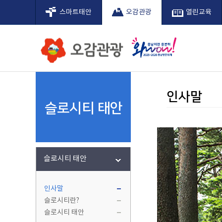
스마트태안
오감관광
열린교육
어디로갈
태안의길
축제/행
관광소식
관광지도
슬로시티
어디로 갈까?
무엇을 할까?
어떤걸 볼까?
여행정보
태안관광지도
슬로시티 태안
인사말
팜카밀레
인사말
슬로시티 태안
신두리해
관광해설
태안 연
슬로시
미래가 모이고 사람이 머무는 태안
미래가 모이고 사람이 머무는 태안
미래가 모이고 사람이 머무는 태안
미래가 모이고 사람이 머무는 태안
미래가 모이고 사람이 머무는 태안
미래가 모이고 사람이 머무는 태안
안면도 
슬로시
축제
태안 
전국바
슬로시티 태안
태안거
꽃지 저
인사말
해맞이
슬로시티란?
태안 빛
슬로시티 태안
태안 세