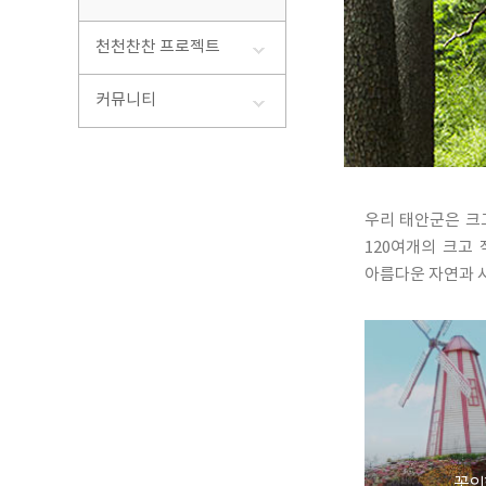
코리아
축제
천천찬찬 프로젝트
태안 천
섬
련축제
커뮤니티
가의도
태안 가
외도
내파수
삼도
병풍도
우리 태안군은 크
궁시도
120여개의 크고
옹도
아름다운 자연과 
란도
정족도
안흥앞
꽃의