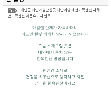
태안군
태안가볼만한곳
태안여행
태안가족펜션
서해
안가족펜션
여름휴가지
한옥
아침엔 안개가 자욱하더니
어느덧 햇빛 쨍쨍한 날씨가 되었습니다
.
오늘 소개드릴 곳은
태안에서 흔치 않은
한옥펜션 별궁입니다
.
친환경 소재로
건강을 최우선으로 생각하고 지은
정직한 한옥펜션이지요.