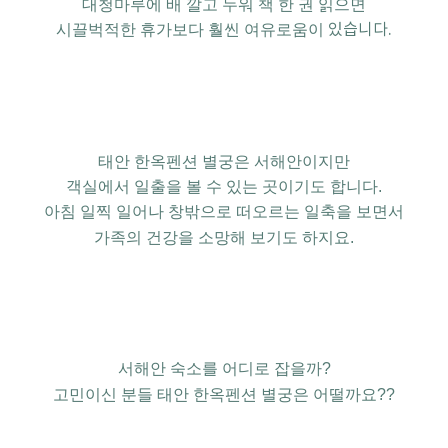
대청마루에 배 깔고 누워
책 한 권 읽으면
시끌벅적한 휴가보다
훨씬 여유로움이
있습니다.
태안 한옥펜션 별궁은
서해안이지만
객실에서 일출을 볼 수 있는
곳이기도 합니다.
아침 일찍 일어나
창밖으로 떠오르는
일축을 보면서
가족의 건강을 소망해 보기도 하지요.
서해안 숙소를
어디로 잡을까?
고민이신 분들
태안 한옥펜션 별궁은 어떨까요??