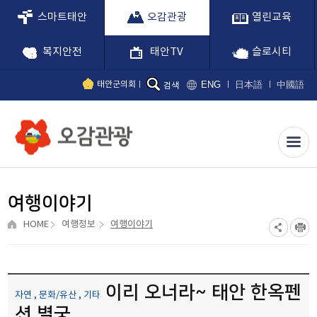
스마트태안
오감관광
열린교육
복지안전
태안TV
슬로시티
ENG
日本語
中國語
태안군의회
검색
여행이야기
HOME
여행정보
여행이야기
이리 오너라~ 태안 한옥펜
자연 , 문화/유산 , 기타
션 별궁