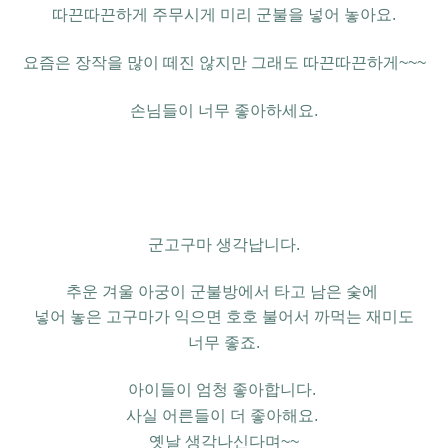
따끈따끈하게 주무시게
미리 군불을 넣어 놓아요
.
요즘은 장작을 많이 떼진 않지만
그래도 따끈따끈하게
~~~
손님들이 너무 좋아하세요.
군고구마 생각납니다
.
추운 겨울 아궁이 군불방에서
타고 남은 숯에
넣어 놓은 고구마가 익으면
호호 불어서 까먹는 재미도
너무 좋죠
.
아이들이 엄청
좋아합니다.
사실 어른들이 더 좋아해요
.
옛날 생각나신다며~~