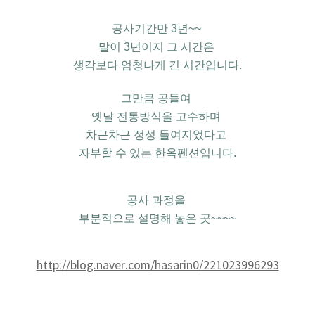
공사기간만
3
년
~~
말이
3
년이지 그 시간은
생각보다 엄청나게 긴 시간입니다
.
그만큼 공들여
옛날 전통방식을 고수하며
차근차근 정성 들여지었다고
자부할 수 있는 한옥펜션입니다.
공사 과정을
부분적으로 설명해 놓은 곳~~~~
http://blog.naver.com/hasarin0/221023996293