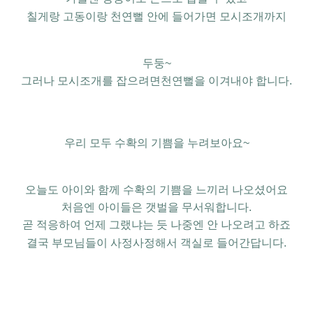
칠게랑 고동이랑
천연뻘 안에 들어가면 모시조개까지
두둥~
그러나 모시조개를 잡으려면천연뻘을 이겨내야 합니다.
우리 모두 수확의 기쁨을 누려보아요~
오늘도 아이와 함께
수확의 기쁨을
느끼러 나오셨어요
처음엔 아이들은
갯벌을 무서워합니다.
곧 적응하여
언제 그랬냐는 듯
나중엔 안 나오려고 하죠
결국 부모님들이
사정사정해서 객실로 들어간답니다.