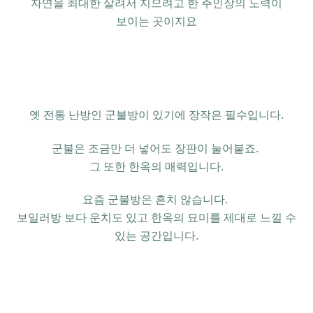
자연을 최대한 살려서 지으려고 한
주인장의 노력이
보이는 곳이지요
옛 전통 난방인
군불방이 있기에
장작은 필수입니다
.
군불은 조금만 더 넣어도
장판이
눌어붙죠.
그 또한 한옥의 매력입니다
.
요즘 군불방은 흔치 않습니다
.
보일러방 보다 운치도 있고
한옥의 묘미를 제대로 느낄 수
있는
공간입니다.