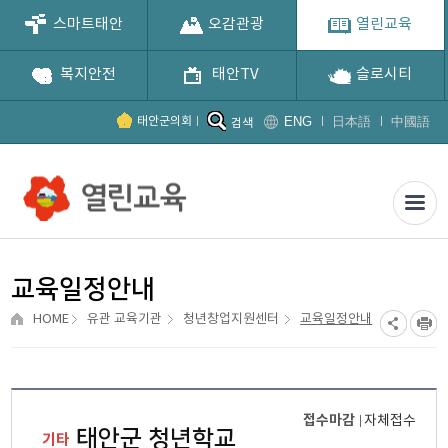
스마트태안
오감관광
열린교육
복지안전
태안TV
슬로시티
ENG
日本語
中國語
태안군의회
검색
교육일정안내
HOME
유관 교육기관
청년창업지원센터
교육일정안내
접수마감
자체접수
태안군 청년학교
기타