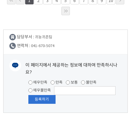
1
2
3
4
5
6
7
8
9
10
담당부서 :
귀농귀촌팀
연락처 :
041-670-5074
이 페이지에서 제공하는 정보에 대하여 만족하시나
요?
여러분들의 의견을 남겨주세요.
매우만족
만족
보통
불만족
매우불만족