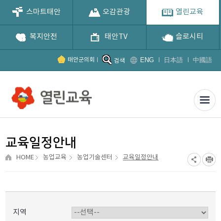
스마트태안
오감관광
열린교육
복지안전
태안TV
슬로시티
ENG
日本語
中國語
태안군의회
검색
교육기간을 선택합니다.
검색어를 입력하세요.
교육일정안내
HOME
농업교육
농업기술센터
교육일정안내
지역