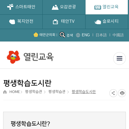
스마트태안
오감관광
열린교육
복지안전
태안TV
슬로시티
ENG
日本語
中國語
태안군의회
검색
평생학습도시란
HOME
평생학습관
평생학습관
평생학습도시란
평생학습도시란?