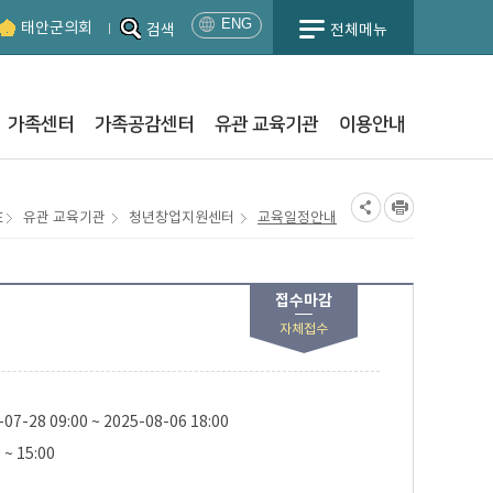
ENG
태안군의회
검색
전체메뉴
日
本
語
가족센터
가족공감센터
유관 교육기관
이용안내
中
國
語
교육
안내
자료실
분류별 교육
학습동아리
E
유관 교육기관
청년창업지원센터
교육일정안내
행이란
사진자료실
학습동아리란
황
학습자료실
동아리현황
록신청
동아리등록신청
접수마감
자체접수
관현황
록신청
07-28 09:00 ~ 2025-08-06 18:00
 ~ 15:00