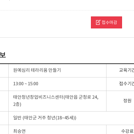
접수마감
보
원예심리 테라리움 만들기
교육기
13:00 ~ 15:00
접수기
태안청년창업비즈니스센터(태안읍 군청로 24,
정원
2층)
일반 (태안군 거주 청년(18~45세))
최승연
수강료