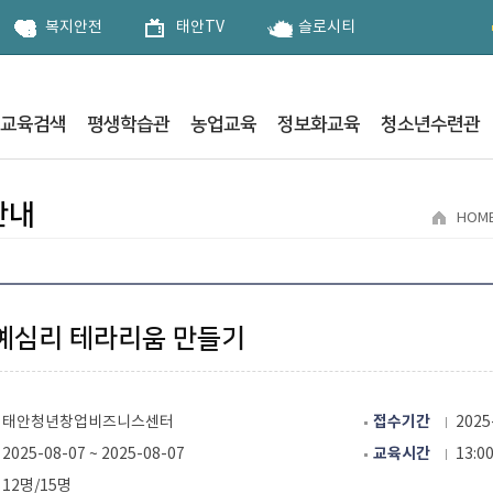
복지안전
태안TV
슬로시티
교육검색
평생학습관
농업교육
정보화교육
청소년수련관
일정
관
센터
나눔터
청년창업지원센터
공지사항
지역별 교육
교육정보
먹거리유통과
청소년수련관
교육정보
자주묻는질문
기관별 
강사은행
수강신청
안내
HOM
정안내
정안내
정안내
아나눔터 사업 안내
정안내
정안내
교육일정안내
교육일정안내
교육일정안내
수련관소개
교육일정안내
강사은
습도시란
청안내
청안내
수강신청안내
수련관 연혁
수강신청안내
강사현
습도시선언문
학점은행제
대관안내
강사등
충청남도 사이버 검정고시 학
청소년헌장
관련기관
습센터
시는 길
찾아오시는길
예심리 테라리움 만들기
관련기
충남도민사이버교육센터
좌는 없나요?
교육
교육신청확인
기관등
접수기간
태안청년창업비즈니스센터
2025-
교육시간
2025-08-07 ~ 2025-08-07
13:00
12명/15명