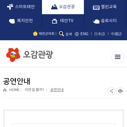
스마트태안
오감관광
열린교육
복지안전
태안TV
슬로시티
ENG
日本語
中國語
태안군의회
검색
공연안내
HOME
어떤걸 볼까?
공연안내