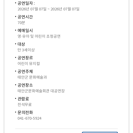
공연일자 :
2026년 07월 07일 ~ 2026년 07월 07일
공연시간
70분
예매일시
영·유아 및 어린이 초청공연
대상
만 3세이상
공연장르
어린이 뮤지컬
공연주체
태안군 문화예술과
공연장소
태안군문화예술회관 대공연장
관람료
전석무료
문의전화
041-670-5924