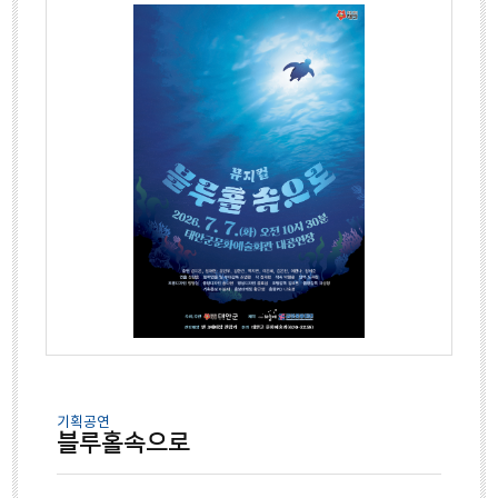
기획공연
블루홀속으로