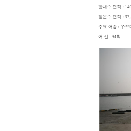
항내수 면적
: 14
정온수 면적
: 37
주요 어종
:
쭈꾸
어 선
: 94
척