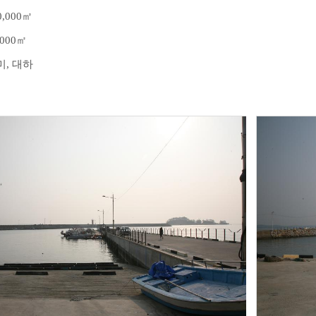
0,000
㎡
,000
㎡
미
,
대하