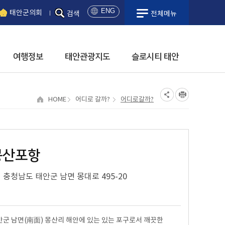
ENG
태안군의회
검색
전체메뉴
日
本
語
여행정보
태안관광지도
슬로시티 태안
中
國
語
해수욕장
태안시티투어
국민체육센터
농ㆍ특산물
항구
일.출몰/물때시간
옥파이종일생가
관광안내책자신청
HOME
어디로 갈까?
어디로갈까?
시설안내
모항항
고남패총박물관
여행이야기
이용안내
안흥내항
박물관안내
프로그램안내
안흥외항
공지사항
시설안내
학암포항
이용안내
대관사용료
채석포항
몽산포항
천리포항
태안군 체육시설
몽산포항
관내체육시설안내
충청남도 태안군 남면 몽대로 495-20
마검포항
시설이용료
구매항
시설대관안내
황포항
안면도 행복목욕탕
안군 남면(南面) 몽산리 해안에 있는 있는 포구로서 깨끗한
영목항