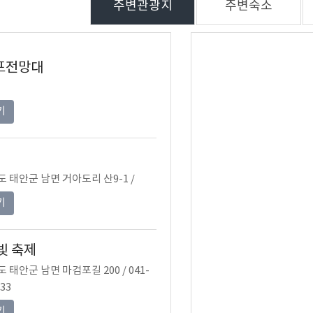
주변관광지
주변숙소
포전망대
기
 태안군 남면 거아도리 산9-1 /
기
빛 축제
 태안군 남면 마검포길 200 / 041-
533
기