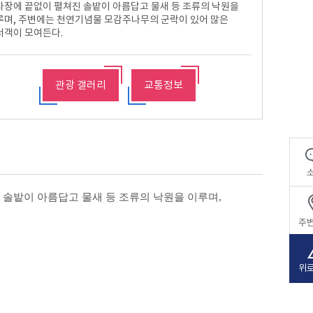
사장에 끝없이 펼쳐진 솔밭이 아름답고 물새 등 조류의 낙원을
시설안내
방포항
루며, 주변에는 천연기념물 모감주나무의 군락이 있어 많은
이용안내
백사장항
객이 모여든다.​
관광 갤러리
교통정보
 솔밭이 아름답고 물새 등 조류의 낙원을 이루며
,
주
위