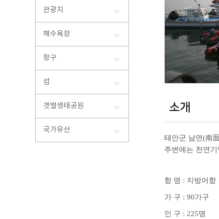
코리아
관광지
축제
태안 천
해수욕장
섬
련축제
가의도
태안 가
항구
외도
내파수
섬
삼도
병풍도
소개
갯벌생태공원
궁시도
옹도
국가유산
란도
태안군 남면
(
南
정족도
주변에는 천연기
안흥앞
항 명
:
지방어항
가 구
: 90
가구
인 구
: 225
명