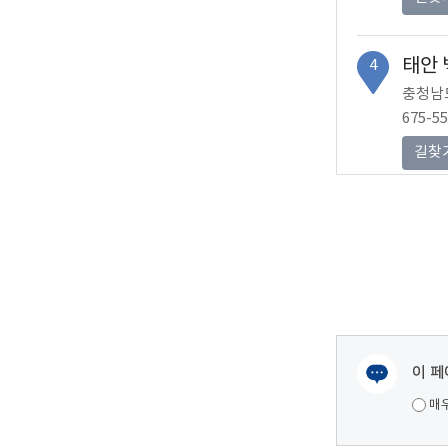
태안 
4
충청남도
675-5
길찾
태안 
5
충청남도
0656
길찾
이 페
팜카밀
6
여러분들의 의견을 남겨주세요.
충청남도
매
675-3