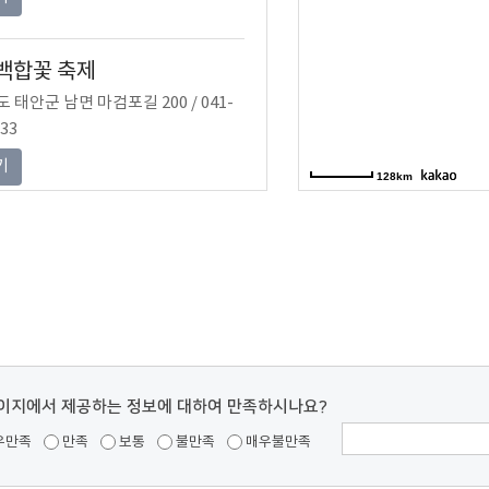
백합꽃 축제
 태안군 남면 마검포길 200 / 041-
533
기
128km
연꽃 축제
 태안군 남면 연꽃길 70 / 041-675-
기
이지에서 제공하는 정보에 대하여 만족하시나요?
레 허브 축제
 태안군 남면 우운길 56-19 / 041-
우만족
만족
보통
불만족
매우불만족
636 / 팜카밀레