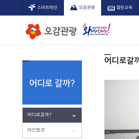
스마트태안
오감관광
열린교육
어디로갈
태안의길
축제/행
관광소식
관광지도
슬로시티
어디로 갈까?
무엇을 할까?
어떤걸 볼까?
여행정보
태안관광지도
슬로시티 태안
어디로갈까
팜카밀레
인사말
신두리해
관광해설
태안 연
슬로시
미래가 모이고 사람이 머무는 태안
미래가 모이고 사람이 머무는 태안
미래가 모이고 사람이 머무는 태안
미래가 모이고 사람이 머무는 태안
미래가 모이고 사람이 머무는 태안
미래가 모이고 사람이 머무는 태안
안면도 
슬로시
어디로 갈까?
축제
태안 
전국바
태안거
꽃지 저
어디로갈까?
해맞이
태안 빛
태안팔경
태안 세