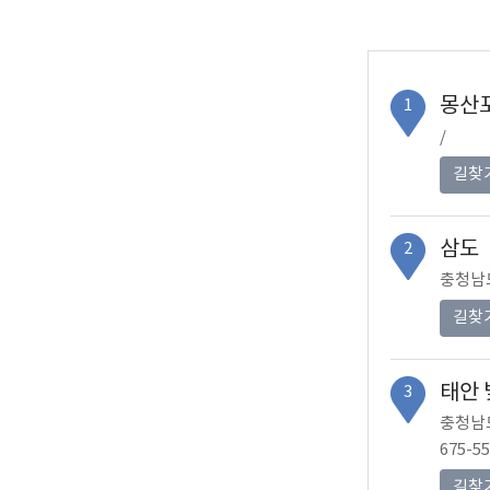
몽산
1
/
길찾
삼도
2
충청남도
길찾
태안 
3
충청남도
675-5
길찾