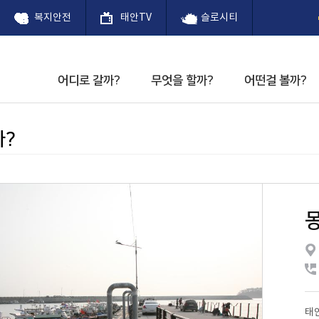
복지안전
태안TV
슬로시티
어디로 갈까?
무엇을 할까?
어떤걸 볼까?
까?
사
 내려받기
 태안
태안팔경
체험
공연안내
숙박업소
천천찬찬 프로젝트
꽃향기 따라 태안길
관광지
별미(맛)
문화예술회관
음식점
커뮤니티
?
 허브 축제
제1경 백화산
공연장관람 기본예절
천천찬찬 프로젝트
고남패총박물관
회관소개
슬로시티 소식지
안사구
 사전예약
꽃 축제
티란?
관광 안내소
제2경 안흥진성
정책
관광갤러리
청산수목원
주요연혁
백사장항 대하
티 태안
제3경 안면송림
교육
안면도 자연휴양림
문화예술회관
제4경 만리포
삶
천리포수목원
문화제
제5경 신두사구
안면도 쥬라기 공원
다낚시 대회
제6경 가의도
팜카밀레
리 축제
제7경 몽산해변
신두리 사구센터
녁노을 축제
제8경 할미.할아비바
별똥별 하늘공원
 축제
위
해상낚시공원
 축제
태안농업전시체험관
유류피해극복기념관
태안동학농민혁명기념
계튤립 꽃 축제
태안동학농민혁명기념
태