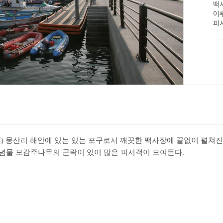
관
백
플라워파크 빛
기념관소개
관
이
기념관소개
공지사항
백화산 구름다리
피서
공지사항
리포수목원 목
이용안내
갯벌생태공원
국가유산
이용안내
전시안내
갯벌생태정보관
국가지정 문화유산
을 꽃 축제
유류피해사고 개요
바다목장정보관
국가지정 자연유산
123만의 기적
도
충청남도 유형문화유
극복 과정
산
충청남도 기념물
충청남도 문화유산자
료
충청남도 향토문화유
面
)
몽산리 해안에 있는 있는 포구로서 깨끗한 백사장에 끝없이 펼쳐진
산/민속문화유산
념물 모감주나무의 군락이 있어 많은 피서객이 모여든다
.
충청남도 무형유산
바다의섬들
민속/문화유산자료